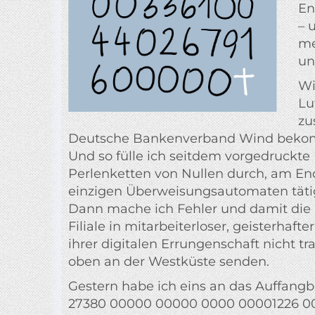
En
– 
me
un
Wi
Lu
zu
Deutsche Bankenverband Wind bekomm
Und so fülle ich seitdem vorgedruckt
Perlenketten von Nullen durch, am Ende
einzigen Überweisungsautomaten tätige
Dann mache ich Fehler und damit die Na
Filiale in mitarbeiterloser, geisterha
ihrer digitalen Errungenschaft nicht tr
oben an der Westküste senden.
Gestern habe ich eins an das Auffang
27380 00000 00000 0000 00001226 000