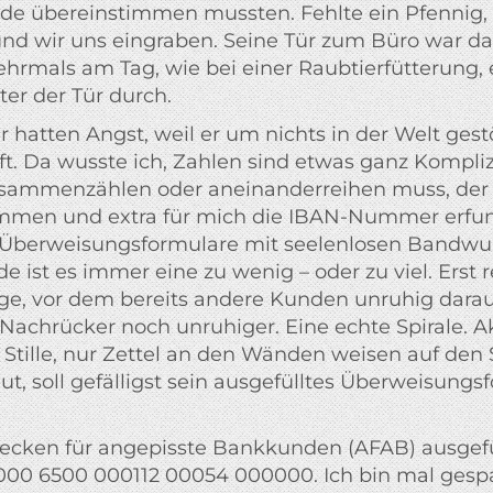
de übereinstimmen mussten. Fehlte ein Pfennig,
und wir uns eingraben. Seine Tür zum Büro war 
hrmals am Tag, wie bei einer Raubtierfütterung, 
ter der Tür durch.
r hatten Angst, weil er um nichts in der Welt gest
ft. Da wusste ich, Zahlen sind etwas ganz Kompl
sammenzählen oder aneinanderreihen muss, der 
en und extra für mich die IBAN-Nummer erfund
e Überweisungsformulare mit seelenlosen Bandwu
 ist es immer eine zu wenig – oder zu viel. Erst r
, vor dem bereits andere Kunden unruhig darauf 
chrücker noch unruhiger. Eine echte Spirale. Akt
fter Stille, nur Zettel an den Wänden weisen auf d
aut, soll gefälligst sein ausgefülltes Überweisungs
becken für angepisste Bankkunden (AFAB) ausgefü
0 6500 000112 00054 000000. Ich bin mal gesp