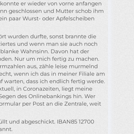
 konnte er wieder von vorne anfangen
dann geschlossen und Mutter schob ihm
ein paar Wurst- oder Apfelscheiben
ört wurden durfte, sonst brannte die
iziertes und wenn man sie auch noch
blanke Wahnsinn. Davon hat der
en. Nur um mich fertig zu machen.
rmzahlen aus, zähle leise murmelnd
echt, wenn ich das in meiner Filiale am
warten, dass ich endlich fertig werde.
uell, in Coronazeiten, liegt meine
en Segen des Onlinebankings hin. Wer
formular per Post an die Zentrale, weit
llt und abgeschickt. IBAN85 12700
annt.