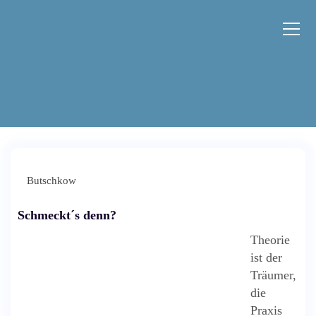
Z
u
m
I
n
h
a
Cartoons und Schriftsteller
l
t
s
p
Butschkow
r
i
Schmeckt´s denn?
n
g
Theorie
e
ist der
n
Träumer,
die
Praxis