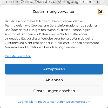
unsere Online-Dienste zur Verfügung stellen zu
können. Zu diesem Zweck verarbeiten wir die IP-
Zustimmung verwalten
Adresse des Nutzers, die notwendig ist, um die
Inhalte und Funktionen unserer Online-Dienste
Um dir ein optimales Erlebnis zu bieten, verwenden wir
an den Browser oder das Endgerät der Nutzer zu
Technologien wie Cookies, um Geräteinformationen zu speichern
und/oder darauf zuzugreifen. Wenn du diesen Technologien
übermitteln.
zustimmst, können wir Daten wie das Surfverhalten oder
eindeutige IDs auf dieser Website verarbeiten. Wenn du deine
Verarbeitete Datenarten:
Nutzungsdaten
Zustimmung nicht erteilst oder zurückziehst, können bestimmte
(z. B. besuchte Webseiten, Interesse an
Merkmale und Funktionen beeinträchtigt werden.
Inhalten, Zugriffszeiten); Meta-,
Dienste verwalten
Kommunikations- und Verfahrensdaten
(z. .B. IP-Adressen, Zeitangaben,
Akzeptieren
Identifikationsnummern,
Einwilligungsstatus).
Ablehnen
Betroffene Personen:
Nutzer (z. .B.
Webseitenbesucher, Nutzer von
Einstellungen ansehen
Onlinediensten).
Zwecke der Verarbeitung:
Bereitstellung
Cookie-Richtlinie
Datenschutzhinweise
Impressum
unseres Onlineangebotes und