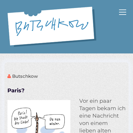
Z
u
m
I
n
h
a
Cartoons und Schriftsteller
l
t
s
p
Butschkow
r
i
Paris?
n
g
Vor ein paar
e
Tagen bekam ich
n
eine Nachricht
von einem
lieben alten