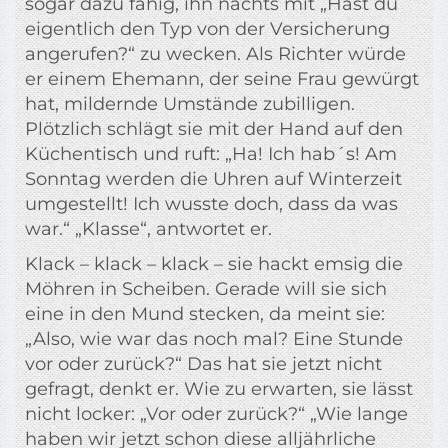
sogar dazu fähig, ihn nachts mit „Hast du
eigentlich den Typ von der Versicherung
angerufen?“ zu wecken. Als Richter würde
er einem Ehemann, der seine Frau gewürgt
hat, mildernde Umstände zubilligen.
Plötzlich schlägt sie mit der Hand auf den
Küchentisch und ruft: „Ha! Ich hab´s! Am
Sonntag werden die Uhren auf Winterzeit
umgestellt! Ich wusste doch, dass da was
war.“ „Klasse“, antwortet er.
Klack – klack – klack – sie hackt emsig die
Möhren in Scheiben. Gerade will sie sich
eine in den Mund stecken, da meint sie:
„Also, wie war das noch mal? Eine Stunde
vor oder zurück?“ Das hat sie jetzt nicht
gefragt, denkt er. Wie zu erwarten, sie lässt
nicht locker: „Vor oder zurück?“ „Wie lange
haben wir jetzt schon diese alljährliche