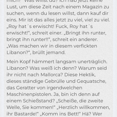
mich?“ Was willst du? Ich hab jetzt keine
Lust, um diese Zeit nach einem Magazin zu
suchen, wenn du lesen willst, dann kauf dir
eins. Mir ist das alles jetzt zu viel, viel zu viel.
„Roy hat´s erwischt! Fuck, Roy hat´s
erwischt!“, schreit einer. „Bringt ihn runter,
bringt ihn runter!!“, schreit ein anderer.
„Was machen wir in diesem verfickten
Libanon?“, brüllt jemand.
Mein Kopf hämmert langsam unerträglich.
Libanon? Was weiß ich denn? Warum seid
ihr nicht nach Mallorca? Diese Hektik,
dieses ständige Gebrülle und Gequatsche,
das Geratter von irgendwelchen
Maschinenpistolen. Ja, bin ich denn auf
einem Schießstand? „Scheiße, die zweite
Welle, Sie kommen!“ „Herzlich willkommen,
ihr Bastarde!“ „Komm ins Bett!“ Hä? Wer