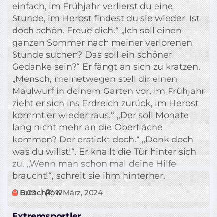
einfach, im Frühjahr verlierst du eine
Stunde, im Herbst findest du sie wieder. Ist
doch schön. Freue dich.“ „Ich soll einen
ganzen Sommer nach meiner verlorenen
Stunde suchen? Das soll ein schöner
Gedanke sein?“ Er fängt an sich zu kratzen.
„Mensch, meinetwegen stell dir einen
Maulwurf in deinem Garten vor, im Frühjahr
zieht er sich ins Erdreich zurück, im Herbst
kommt er wieder raus.“ „Der soll Monate
lang nicht mehr an die Oberfläche
kommen? Der erstickt doch.“ „Denk doch
was du willst!“. Er knallt die Tür hinter sich
zu. „Wenn man schon mal deine Hilfe
braucht!“, schreit sie ihm hinterher.
Butschkow
0:00
12
März, 2024
Extremsportler