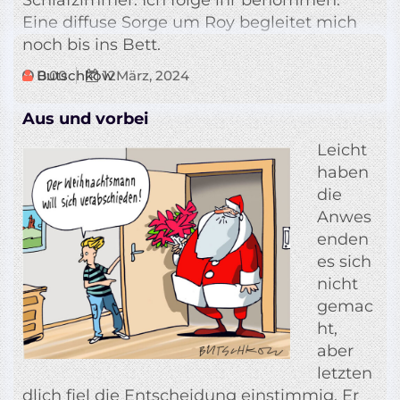
Schlafzimmer. Ich folge ihr benommen.
Eine diffuse Sorge um Roy begleitet mich
noch bis ins Bett.
Butschkow
0:00
12
März, 2024
Aus und vorbei
Leicht
haben
die
Anwes
enden
es sich
nicht
gemac
ht,
aber
letzten
dlich fiel die Entscheidung einstimmig. Er