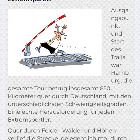
Ausga
ngspu
nkt
und
Start
des
Trails
war
Hamb
urg, die
gesamte Tour betrug insgesamt 850
Kilometer quer durch Deutschland, mit den
unterschiedlichsten Schwierigkeitsgraden.
Eine echte Herausforderung für jeden
Extremsportler.
Quer durch Felder, Wälder und Höhen
verlief die Strecke, gelegentlich mal durch