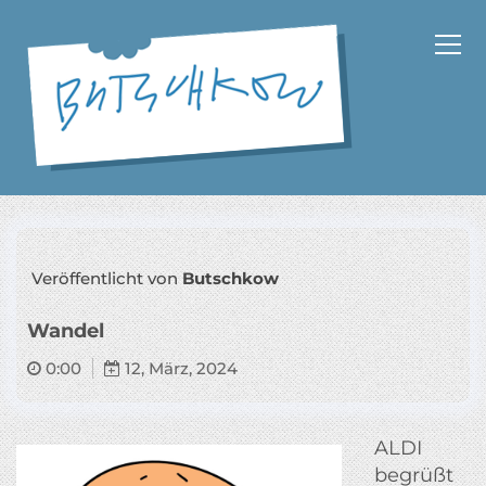
Z
u
m
I
n
h
a
Cartoons und Schriftsteller
l
t
s
p
Veröffentlicht von
Butschkow
r
i
Wandel
n
g
0:00
12, März, 2024
e
n
ALDI
begrüßt