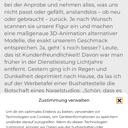
bei der Anprobe und nehmen alles, was uns
nicht passt oder gefällt, anstandslos – ob neu
oder gebraucht – zurück. Je nach Wunsch
scannen sie unsere Figur ein und machen
eine maßgenaue 3D-Animation alternativer
Modelle, die exakt unserem Geschmack
entsprechen. Ja, geht´s noch besser? Leute,
das ist Kundenfreundlichkeit! Davon war man
früher in der Dienstleistung Lichtjahre
entfernt. Gestern ging ich in Regen und
Dunkelheit deprimiert nach Hause, da las ich
auf der Werbetafel einer Bushaltestelle die
Botschaft eines Nagelstudios: „Schön, dass es
dich gibt.“ Ich war danach schlagartig in
Zustimmung verwalten
besserer Stimmung. Danke, neue Zeit.
Um dir ein optimales Erlebnis zu bieten, verwenden wir
Technologien wie Cookies, um Geräteinformationen zu speichern
und/oder darauf zuzugreifen. Wenn du diesen Technologien
zustimmst, können wir Daten wie das Surfverhalten oder