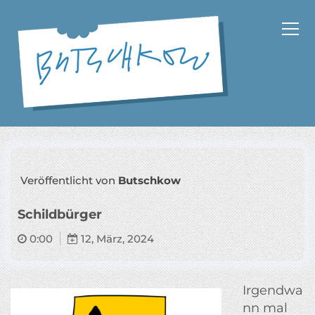
Z
u
m
I
n
h
a
Cartoons und Schriftsteller
l
t
s
p
Veröffentlicht von
Butschkow
r
i
Schildbürger
n
g
0:00
12, März, 2024
e
n
Irgendwa
nn mal