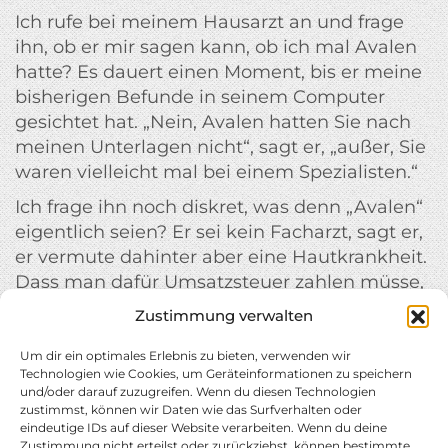
Ich rufe bei meinem Hausarzt an und frage
ihn, ob er mir sagen kann, ob ich mal Avalen
hatte? Es dauert einen Moment, bis er meine
bisherigen Befunde in seinem Computer
gesichtet hat. „Nein, Avalen hatten Sie nach
meinen Unterlagen nicht“, sagt er, „außer, Sie
waren vielleicht mal bei einem Spezialisten.“
Ich frage ihn noch diskret, was denn „Avalen“
eigentlich seien? Er sei kein Facharzt, sagt er,
er vermute dahinter aber eine Hautkrankheit.
Dass man dafür Umsatzsteuer zahlen müsse,
höre er aber auch zum ersten Mal. Typisch
Zustimmung verwalten
Ärzte, denke ich, keine Ahnung.
Um dir ein optimales Erlebnis zu bieten, verwenden wir
Technologien wie Cookies, um Geräteinformationen zu speichern
und/oder darauf zuzugreifen. Wenn du diesen Technologien
zustimmst, können wir Daten wie das Surfverhalten oder
eindeutige IDs auf dieser Website verarbeiten. Wenn du deine
Zustimmung nicht erteilst oder zurückziehst, können bestimmte