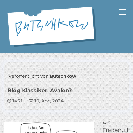
Z
u
m
I
n
h
a
Cartoons und Schriftsteller
l
t
s
p
Veröffentlicht von
Butschkow
r
i
Blog Klassiker: Avalen?
n
g
14:21
10, Apr., 2024
e
n
Als
Freiberufl